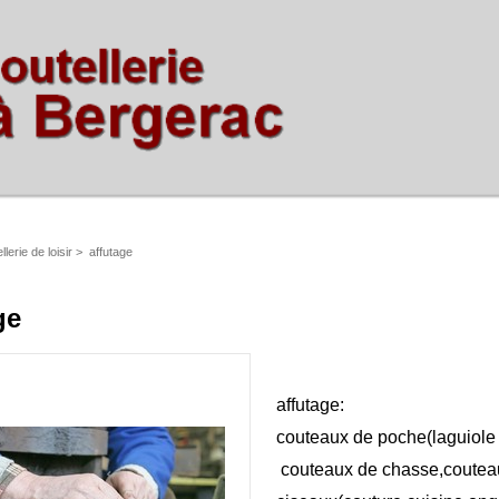
llerie de loisir
>
affutage
ge
affutage:
couteaux de poche(laguiole 
couteaux de chasse,couteau