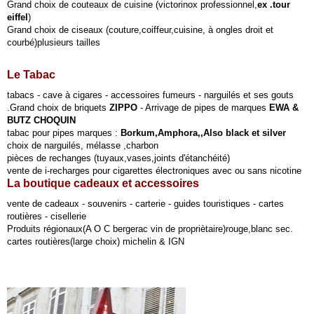
Grand choix de couteaux de cuisine (victorinox professionnel,
ex .tour
eiffel
)
Grand choix de ciseaux (couture,coiffeur,cuisine, à ongles droit et
courbé)plusieurs tailles
Le Tabac
tabacs - cave à cigares - accessoires fumeurs - narguilés et ses gouts
.Grand choix de briquets
ZIPPO
- Arrivage de pipes de marques
EWA &
BUTZ CHOQUIN
tabac pour pipes marques :
Borkum,Amphora,,Also black et silver
choix de narguilés, mélasse ,charbon
pièces de rechanges (tuyaux,vases,joints d'étanchéité)
vente de i-recharges pour cigarettes électroniques avec ou sans nicotine
La boutique cadeaux et accessoires
vente de cadeaux - souvenirs - carterie - guides touristiques - cartes
routières - cisellerie
Produits régionaux(A O C bergerac vin de propriètaire)rouge,blanc sec.
cartes routières(large choix) michelin & IGN